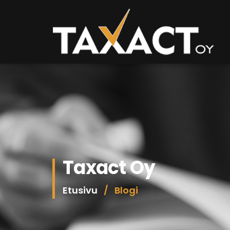
Taxact Oy
Etusivu
/
Blogi