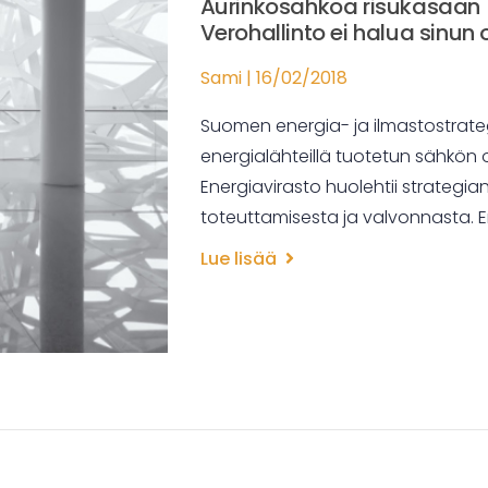
Aurinkosähköä risukasaan 
Verohallinto ei halua sinun 
Sami
16/02/2018
Suomen energia- ja ilmastostrateg
energialähteillä tuotetun sähkön 
Energiavirasto huolehtii strategi
toteuttamisesta ja valvonnasta. 
Lue lisää