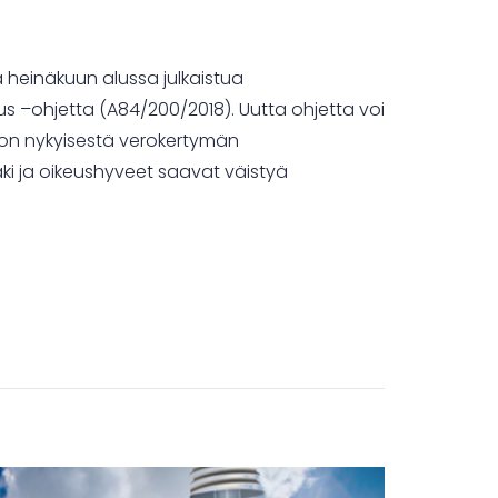
a heinäkuun alussa julkaistua
s –ohjetta (A84/200/2018). Uutta ohjetta voi
non nykyisestä verokertymän
aki ja oikeushyveet saavat väistyä