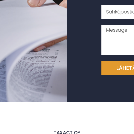
LÄHET
TAXACT OY