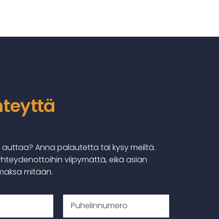
hteyttä
auttaa? Anna palautetta tai kysy meiltä.
eydenottoihin viipymättä, eikä asian
 maksa mitään.