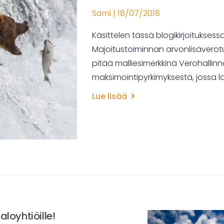
Sami
18/07/2018
Käsittelen tässä blogikirjoituksess
Majoitustoiminnan arvonlisäverotu
pitää malliesimerkkinä Verohallin
maksimointipyrkimyksestä, jossa l
Lue lisää
loyhtiöille!