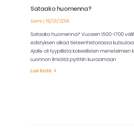
Sataako huomenna?
Sami
19/01/2018
Sataako huomenna? Vuosien 1500-1700 välil
edistyksen aikaa tieteenhistoriassa kutsutaan
Ajalle oli tyypillistä kokeellisten menetelmie
Luonnon ilmiöitä pyrittiin kuvaamaan
Lue lisää